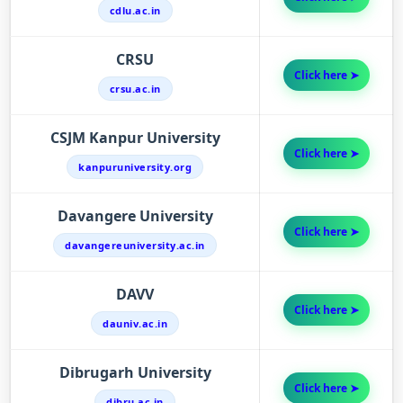
cdlu.ac.in
CRSU
Click here ➤
crsu.ac.in
CSJM Kanpur University
Click here ➤
kanpuruniversity.org
Davangere University
Click here ➤
davangereuniversity.ac.in
DAVV
Click here ➤
dauniv.ac.in
Dibrugarh University
Click here ➤
dibru.ac.in