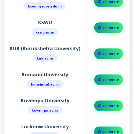
Click here ➤
ksoumysore.edu.in
KSWU
Click here ➤
kswu.ac.in
KUK (Kurukshetra University)
Click here ➤
kuk.ac.in
Kumaun University
Click here ➤
kunainital.ac.in
Kuvempu University
Click here ➤
kuvempu.ac.in
Lucknow University
Click here ➤