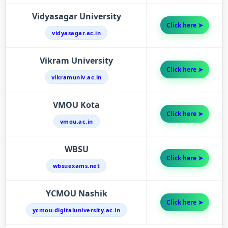
Vidyasagar University
Click here ➤
vidyasagar.ac.in
Vikram University
Click here ➤
vikramuniv.ac.in
VMOU Kota
Click here ➤
vmou.ac.in
WBSU
Click here ➤
wbsuexams.net
YCMOU Nashik
Click here ➤
ycmou.digitaluniversity.ac.in