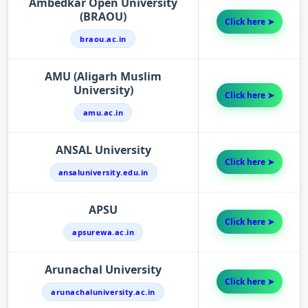
Ambedkar Open University
(BRAOU)
Click here ➤
braou.ac.in
AMU (Aligarh Muslim
University)
Click here ➤
amu.ac.in
ANSAL University
Click here ➤
ansaluniversity.edu.in
APSU
Click here ➤
apsurewa.ac.in
Arunachal University
Click here ➤
arunachaluniversity.ac.in