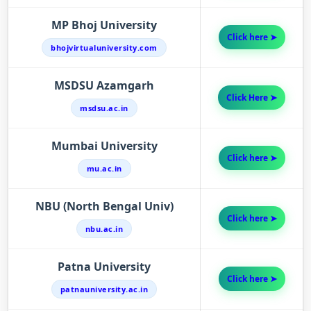
MP Bhoj University
Click here ➤
bhojvirtualuniversity.com
MSDSU Azamgarh
Click Here ➤
msdsu.ac.in
Mumbai University
Click here ➤
mu.ac.in
NBU (North Bengal Univ)
Click here ➤
nbu.ac.in
Patna University
Click here ➤
patnauniversity.ac.in