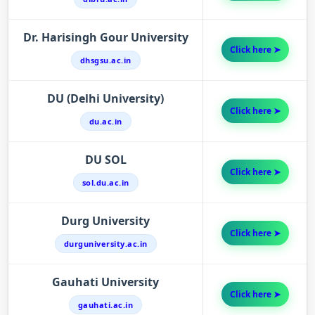
Dr. Harisingh Gour University
Click here ➤
dhsgsu.ac.in
DU (Delhi University)
Click here ➤
du.ac.in
DU SOL
Click here ➤
sol.du.ac.in
Durg University
Click here ➤
durguniversity.ac.in
Gauhati University
Click here ➤
gauhati.ac.in