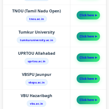
TNOU (Tamil Nadu Open)
Click here ➤
tnou.ac.in
Tumkur University
Click here ➤
tumkuruniversity.ac.in
UPRTOU Allahabad
Click here ➤
uprtou.ac.in
VBSPU Jaunpur
Click here ➤
vbspu.ac.in
VBU Hazaribagh
Click here ➤
vbu.ac.in