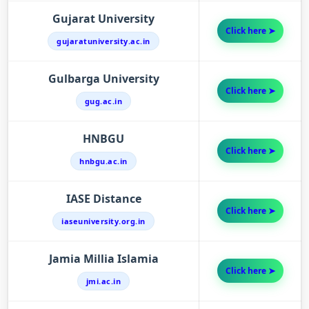
Gujarat University
Click here ➤
gujaratuniversity.ac.in
Gulbarga University
Click here ➤
gug.ac.in
HNBGU
Click here ➤
hnbgu.ac.in
IASE Distance
Click here ➤
iaseuniversity.org.in
Jamia Millia Islamia
Click here ➤
jmi.ac.in