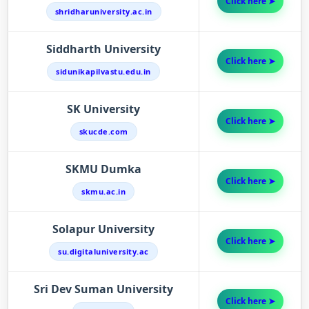
Click here ➤
shridharuniversity.ac.in
Siddharth University
Click here ➤
sidunikapilvastu.edu.in
SK University
Click here ➤
skucde.com
SKMU Dumka
Click here ➤
skmu.ac.in
Solapur University
Click here ➤
su.digitaluniversity.ac
Sri Dev Suman University
Click here ➤