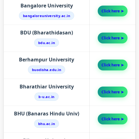
Bangalore University
Click here ➤
bangaloreuniversity.ac.in
BDU (Bharathidasan)
Click here ➤
bdu.ac.in
Berhampur University
Click here ➤
buodisha.edu.in
Bharathiar University
Click here ➤
b-u.ac.in
BHU (Banaras Hindu Univ)
Click here ➤
bhu.ac.in