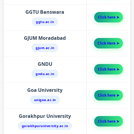
GGTU Banswara
Click here ➤
ggtu.ac.in
GJUM Moradabad
Click Here ➤
gjum.ac.in
GNDU
Click here ➤
gndu.ac.in
Goa University
Click here ➤
unigoa.ac.in
Gorakhpur University
Click here ➤
gorakhpuruniversity.ac.in