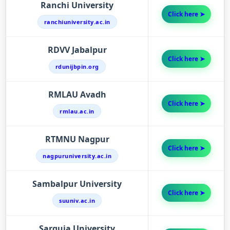
Ranchi University
Click here ➤
ranchiuniversity.ac.in
RDVV Jabalpur
Click here ➤
rdunijbpin.org
RMLAU Avadh
Click here ➤
rmlau.ac.in
RTMNU Nagpur
Click here ➤
nagpuruniversity.ac.in
Sambalpur University
Click here ➤
suuniv.ac.in
Sarguja University