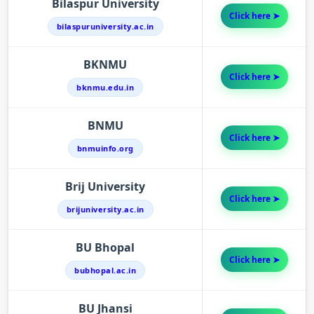
Bilaspur University
Click here ➤
bilaspuruniversity.ac.in
BKNMU
Click here ➤
bknmu.edu.in
BNMU
Click here ➤
bnmuinfo.org
Brij University
Click here ➤
brijuniversity.ac.in
BU Bhopal
Click here ➤
bubhopal.ac.in
BU Jhansi