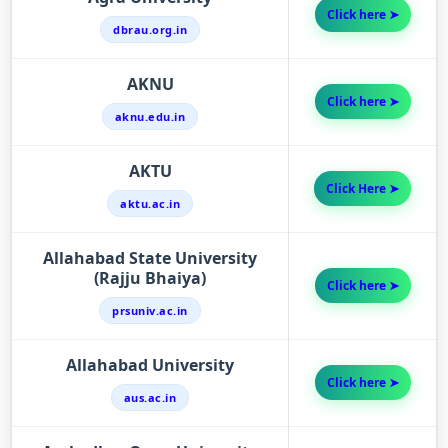
Click here ➤
dbrau.org.in
AKNU
Click here ➤
aknu.edu.in
AKTU
Click Here ➤
aktu.ac.in
Allahabad State University
(Rajju Bhaiya)
Click here ➤
prsuniv.ac.in
Allahabad University
Click here ➤
aus.ac.in