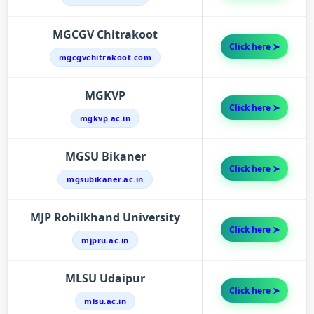
MGCGV Chitrakoot
Click here ➤
mgcgvchitrakoot.com
MGKVP
Click here ➤
mgkvp.ac.in
MGSU Bikaner
Click here ➤
mgsubikaner.ac.in
MJP Rohilkhand University
Click here ➤
mjpru.ac.in
MLSU Udaipur
Click here ➤
mlsu.ac.in