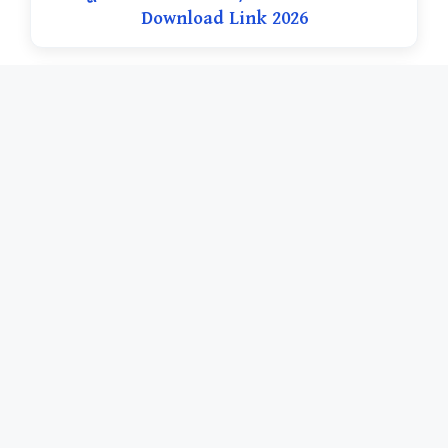
Download Link 2026
नया अपडेट
Sri Dev Suman Uttarakhand University
Result 2026 || श्री देव सुमन उत्तराखंड विश्वविद्यालय
रिजल्ट 2026 / SDSUV Result Download Link
2026