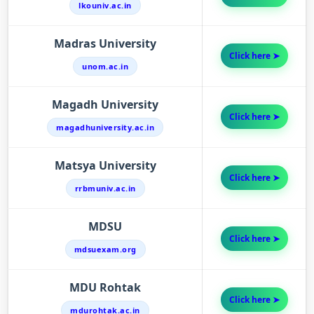
lkouniv.ac.in
Madras University
Click here ➤
unom.ac.in
Magadh University
Click here ➤
magadhuniversity.ac.in
Matsya University
Click here ➤
rrbmuniv.ac.in
MDSU
Click here ➤
mdsuexam.org
MDU Rohtak
Click here ➤
mdurohtak.ac.in