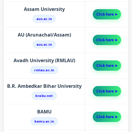
Assam University
Click here ➤
aus.ac.in
AU (Arunachal/Assam)
Click here ➤
aus.ac.in
Avadh University (RMLAU)
Click here ➤
rmlau.ac.in
B.R. Ambedkar Bihar University
Click here ➤
brabu.net
BAMU
Click here ➤
bamu.ac.in