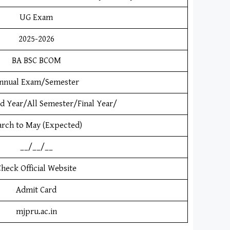
UG Exam
2025-2026
BA BSC BCOM
nnual Exam/Semester
3rd Year/All Semester/Final Year/
rch to May (Expected)
__/__/__
heck Official Website
Admit Card
mjpru.ac.in