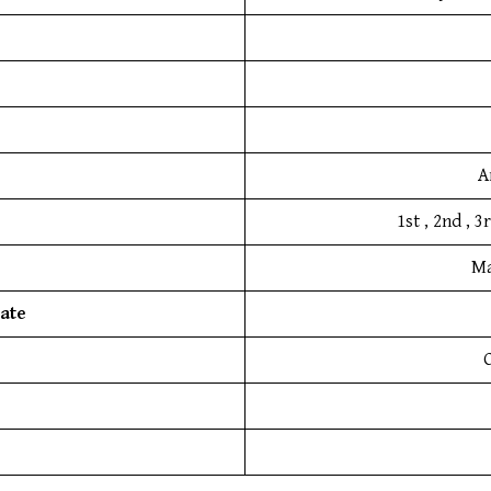
A
1st , 2nd , 
Ma
ate
C