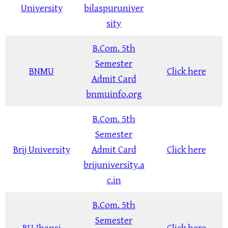
University
bilaspuruniver
sity
B.Com. 5th
Semester
BNMU
Click here
Admit Card
bnmuinfo.org
B.Com. 5th
Semester
Brij University
Admit Card
Click here
brijuniversity.a
c.in
B.Com. 5th
Semester
BU Jhansi
Click here