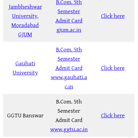
B.Com. 5th
Jambheshwar
Semester
University,
Click here
Admit Card
Moradabad
gjum.ac.in
GJUM
B.Com. 5th
Semester
Gauhati
Admit Card
Click here
University
www.gauhati.a
c.in
B.Com. 5th
Semester
GGTU Banswar
Click here
Admit Card
www.ggtu.ac.in