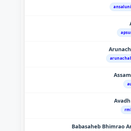
ansaluni
apsu
Arunacha
arunachal
Assam 
a
Avadh 
rml
Babasaheb Bhimrao Am