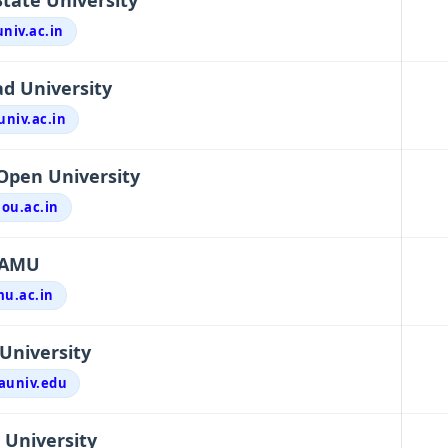
State University
univ.ac.in
d University
univ.ac.in
pen University
aou.ac.in
AMU
u.ac.in
University
auniv.edu
University