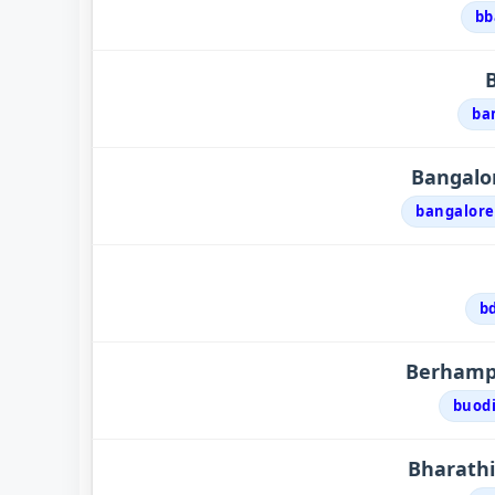
bb
ba
Bangalor
bangalore
b
Berhampu
buodi
Bharathi