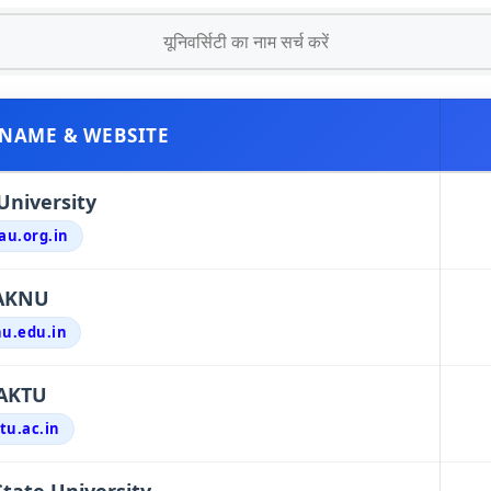
 NAME & WEBSITE
University
au.org.in
AKNU
u.edu.in
AKTU
tu.ac.in