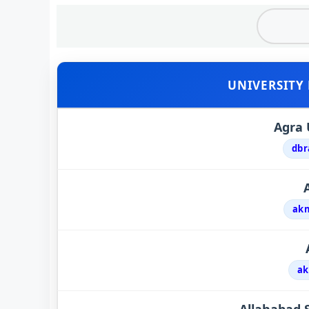
UNIVERSITY
Agra 
dbr
akn
ak