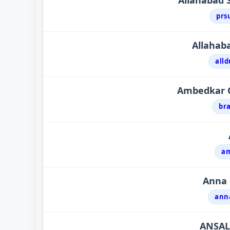
Allahabad 
prs
Allahaba
alld
Ambedkar O
br
am
Anna 
ann
ANSAL 