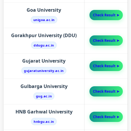
Goa University
Check Result ➤
unigoa.ac.in
Gorakhpur University (DDU)
Check Result ➤
ddugu.ac.in
Gujarat University
Check Result ➤
gujaratuniversity.ac.in
Gulbarga University
Check Result ➤
gug.ac.in
HNB Garhwal University
Check Result ➤
hnbgu.ac.in