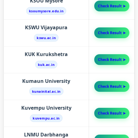
KSOU Mysore
Check Result ➤
ksoumysore.edu.in
KSWU Vijayapura
Check Result ➤
kswu.ac.in
KUK Kurukshetra
Check Result ➤
kuk.ac.in
Kumaun University
Check Result ➤
kunainital.ac.in
Kuvempu University
Check Result ➤
kuvempu.ac.in
LNMU Darbhanga