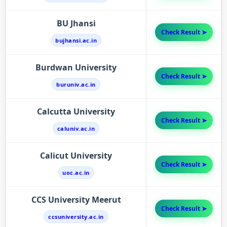
BU Jhansi
Check Result ➤
bujhansi.ac.in
Burdwan University
Check Result ➤
buruniv.ac.in
Calcutta University
Check Result ➤
caluniv.ac.in
Calicut University
Check Result ➤
uoc.ac.in
CCS University Meerut
Check Result ➤
ccsuniversity.ac.in