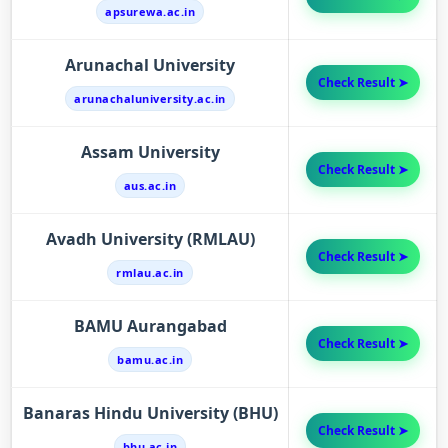
apsurewa.ac.in
Arunachal University
Check Result ➤
arunachaluniversity.ac.in
Assam University
Check Result ➤
aus.ac.in
Avadh University (RMLAU)
Check Result ➤
rmlau.ac.in
BAMU Aurangabad
Check Result ➤
bamu.ac.in
Banaras Hindu University (BHU)
Check Result ➤
bhu.ac.in