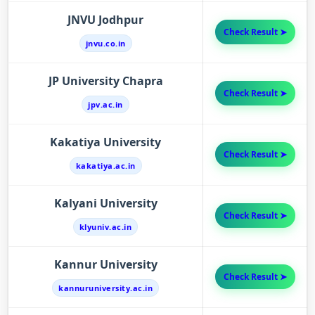
JNVU Jodhpur
Check Result ➤
jnvu.co.in
JP University Chapra
Check Result ➤
jpv.ac.in
Kakatiya University
Check Result ➤
kakatiya.ac.in
Kalyani University
Check Result ➤
klyuniv.ac.in
Kannur University
Check Result ➤
kannuruniversity.ac.in