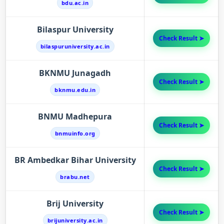
bdu.ac.in
Bilaspur University
Check Result ➤
bilaspuruniversity.ac.in
BKNMU Junagadh
Check Result ➤
bknmu.edu.in
BNMU Madhepura
Check Result ➤
bnmuinfo.org
BR Ambedkar Bihar University
Check Result ➤
brabu.net
Brij University
Check Result ➤
brijuniversity.ac.in