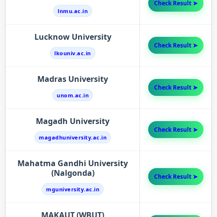
Check Result ➤
lnmu.ac.in
Lucknow University
Check Result ➤
lkouniv.ac.in
Madras University
Check Result ➤
unom.ac.in
Magadh University
Check Result ➤
magadhuniversity.ac.in
Mahatma Gandhi University
(Nalgonda)
Check Result ➤
mguniversity.ac.in
MAKAUT (WBUT)