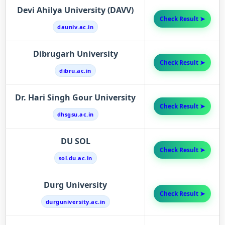
Devi Ahilya University (DAVV)
Check Result ➤
dauniv.ac.in
Dibrugarh University
Check Result ➤
dibru.ac.in
Dr. Hari Singh Gour University
Check Result ➤
dhsgsu.ac.in
DU SOL
Check Result ➤
sol.du.ac.in
Durg University
Check Result ➤
durguniversity.ac.in