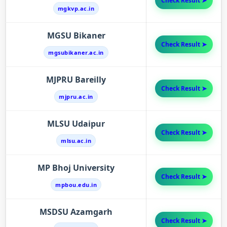
Check Result ➤
mgkvp.ac.in
MGSU Bikaner
Check Result ➤
mgsubikaner.ac.in
MJPRU Bareilly
Check Result ➤
mjpru.ac.in
MLSU Udaipur
Check Result ➤
mlsu.ac.in
MP Bhoj University
Check Result ➤
mpbou.edu.in
MSDSU Azamgarh
Check Result ➤