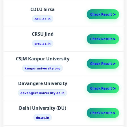
CDLU Sirsa
Check Result ➤
cdlu.ac.in
CRSU Jind
Check Result ➤
crsu.ac.in
CSJM Kanpur University
Check Result ➤
kanpuruniversity.org
Davangere University
Check Result ➤
davangereuniversity.ac.in
Delhi University (DU)
Check Result ➤
du.ac.in