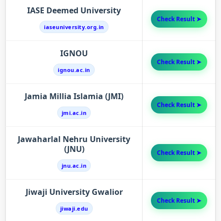
IASE Deemed University
Check Result ➤
iaseuniversity.org.in
IGNOU
Check Result ➤
ignou.ac.in
Jamia Millia Islamia (JMI)
Check Result ➤
jmi.ac.in
Jawaharlal Nehru University
(JNU)
Check Result ➤
jnu.ac.in
Jiwaji University Gwalior
Check Result ➤
jiwaji.edu