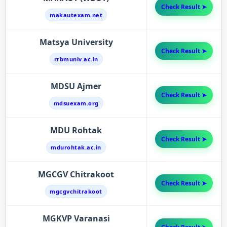
Check Result ➤
makautexam.net
Matsya University
Check Result ➤
rrbmuniv.ac.in
MDSU Ajmer
Check Result ➤
mdsuexam.org
MDU Rohtak
Check Result ➤
mdurohtak.ac.in
MGCGV Chitrakoot
Check Result ➤
mgcgvchitrakoot
MGKVP Varanasi