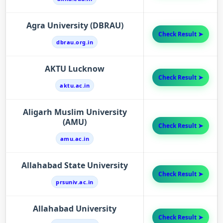
Agra University (DBRAU)
Check Result ➤
dbrau.org.in
AKTU Lucknow
Check Result ➤
aktu.ac.in
Aligarh Muslim University
(AMU)
Check Result ➤
amu.ac.in
Allahabad State University
Check Result ➤
prsuniv.ac.in
Allahabad University
Check Result ➤