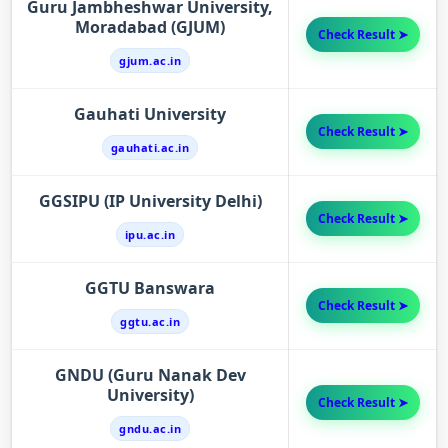
Guru Jambheshwar University,
Moradabad (GJUM)
Check Result ➤
gjum.ac.in
Gauhati University
Check Result ➤
gauhati.ac.in
GGSIPU (IP University Delhi)
Check Result ➤
ipu.ac.in
GGTU Banswara
Check Result ➤
ggtu.ac.in
GNDU (Guru Nanak Dev
University)
Check Result ➤
gndu.ac.in