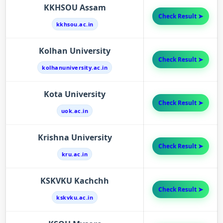
KKHSOU Assam
Check Result ➤
kkhsou.ac.in
Kolhan University
Check Result ➤
kolhanuniversity.ac.in
Kota University
Check Result ➤
uok.ac.in
Krishna University
Check Result ➤
kru.ac.in
KSKVKU Kachchh
Check Result ➤
kskvku.ac.in