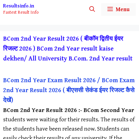
Skip
Resultsinfo.in
Menu
Fastest Result Info
to
content
BCom 2nd Year Result 2026 ( बीकॉम द्वितीय ईयर
रिजल्ट 2026 ) BCom 2nd Year result kaise
dekhen/ All University B.Com. 2nd Year result
BCom 2nd Year Exam Result 2026 /
BCom
Exam
2nd Year Result 2026 ( बीएससी सेकंड ईयर रिजल्ट कैसे
देखें)
BCom
2nd Year Result 2026 :-
BCom
Second Year
students were waiting for their results. The results of
the students have been released now. Students can
easily check their results of any university. If the