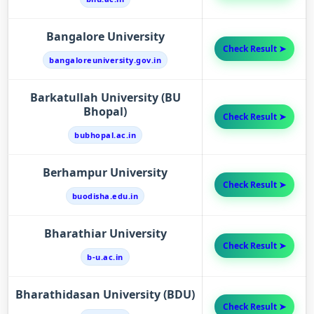
Bangalore University
Check Result ➤
bangaloreuniversity.gov.in
Barkatullah University (BU
Bhopal)
Check Result ➤
bubhopal.ac.in
Berhampur University
Check Result ➤
buodisha.edu.in
Bharathiar University
Check Result ➤
b-u.ac.in
Bharathidasan University (BDU)
Check Result ➤