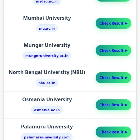
msdsu.ac.in
Mumbai University
Check Result ➤
mu.ac.in
Munger University
Check Result ➤
mungeruniversity.ac.in
North Bengal University (NBU)
Check Result ➤
nbu.ac.in
Osmania University
Check Result ➤
osmania.ac.in
Palamuru University
Check Result ➤
palamuruuniversity.com